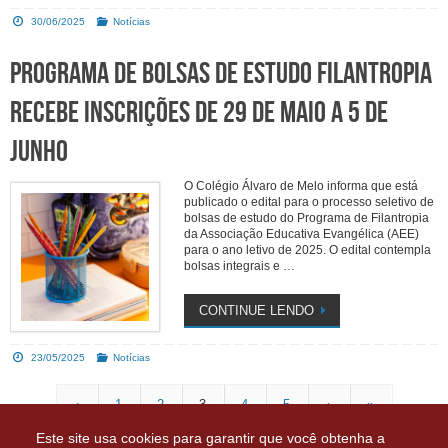
30/06/2025
Notícias
Programa de Bolsas de Estudo Filantropia
recebe inscrições de 29 de maio a 5 de
junho
O Colégio Álvaro de Melo informa que está
publicado o edital para o processo seletivo de
bolsas de estudo do Programa de Filantropia
da Associação Educativa Evangélica (AEE)
para o ano letivo de 2025. O edital contempla
bolsas integrais e …
CONTINUE LENDO
23/05/2025
Notícias
‹
1
2
3
4
5
›
»
Este site usa cookies para garantir que você obtenha a